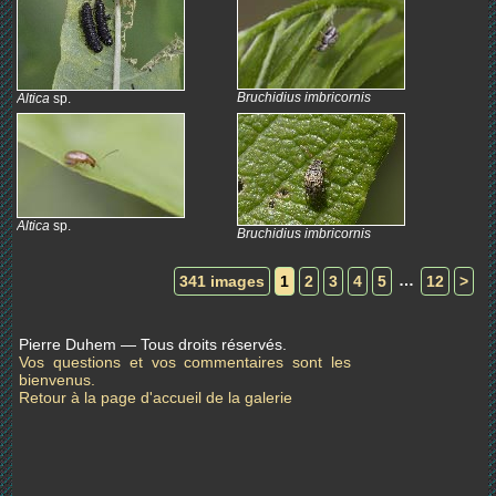
Bruchidius imbricornis
Altica
sp.
Altica
sp.
Bruchidius imbricornis
…
341 images
1
2
3
4
5
12
>
Pierre Duhem — Tous droits réservés.
Vos questions et vos commentaires sont les
bienvenus.
Retour à la page d'accueil de la galerie