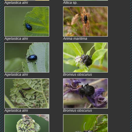
Agelastica alni
Altica
sp.
Agelastica alni
Arima maritima
Agelastica alni
Bromius obscurus
Agelastica alni
Bromius obscurus