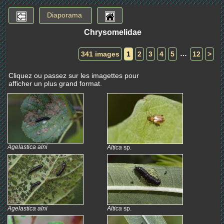
Diaporama
Chrysomelidae
…
341 images
1
2
3
4
5
12
>
Cliquez ou passez sur les imagettes pour
afficher un plus grand format.
Agelastica alni
Altica
sp.
Agelastica alni
Altica
sp.