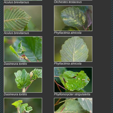
Orchestes testaceus
Aculus brevitarsus
Phyllactinia alnicola
Aculus brevitarsus
Phyllactinia alnicola
Dasineura tortilis
Dasineura tortilis
Phyllonorycter strigulatella