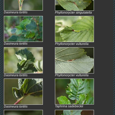
Dasineura tortilis
Phyllonorycter strigulatella
Dasineura tortilis
Phyllonorycter vulturella
Dasineura tortilis
Phyllonorycter vulturella
Taphrina sadebeckii
Dasineura tortilis