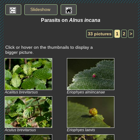
Slideshow
Parasits on
Alnus incana
33 pictures
1
2
>
Click or hover on the thumbnails to display a
bigger picture.
Acalitus brevitarsus
Eriophyes alniincanae
Aculus brevitarsus
Eriophyes laevis