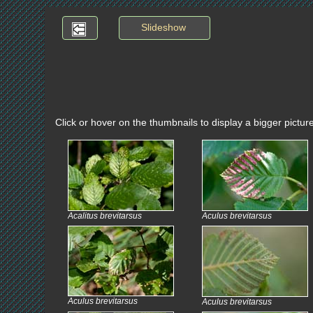
Slideshow
Click or hover on the thumbnails to display a bigger pictur
Acalitus brevitarsus
Aculus brevitarsus
Aculus brevitarsus
Aculus brevitarsus