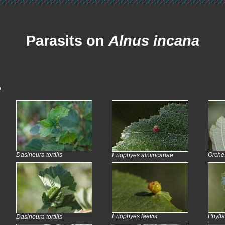
Parasits on
Alnus incana
e.
Dasineura tortilis
Orche
Eriophyes alniincanae
Eriophyes laevis
Phylla
Dasineura tortilis