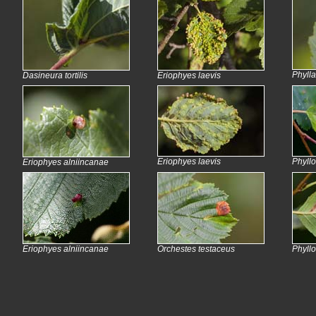
Phylla
Dasineura tortilis
Eriophyes laevis
Eriophyes laevis
Phyllo
Eriophyes alniincanae
Eriophyes alniincanae
Orchestes testaceus
Phyllo