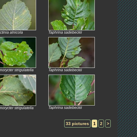
ctinia alnicola
Taphrina sadebeckii
norycter strigulatella
Taphrina sadebeckii
Taphrina sadebeckii
norycter strigulatella
33 pictures
1
2
>