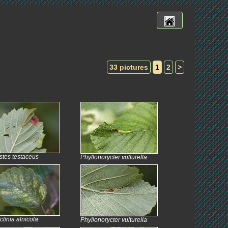
33 pictures
1
2
>
stes testaceus
Phyllonorycter vulturella
ctinia alnicola
Phyllonorycter vulturella