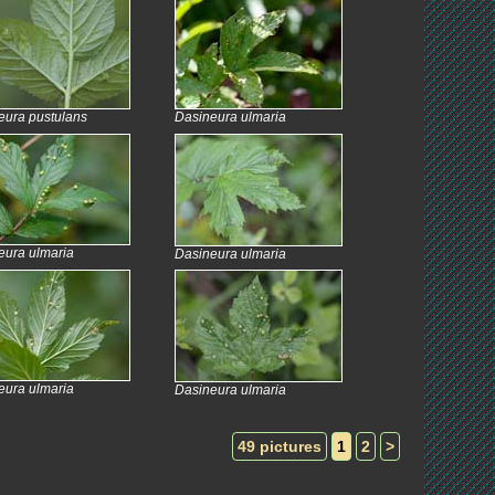
eura pustulans
Dasineura ulmaria
eura ulmaria
Dasineura ulmaria
eura ulmaria
Dasineura ulmaria
49 pictures
1
2
>