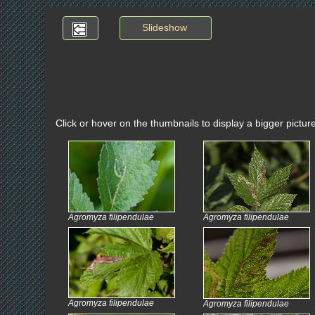
Slideshow
Click or hover on the thumbnails to display a bigger pictur
Agromyza filipendulae
Agromyza filipendulae
Agromyza filipendulae
Agromyza filipendulae