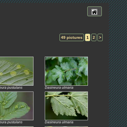
49 pictures
1
2
>
eura pustulans
Dasineura ulmaria
eura pustulans
Dasineura ulmaria