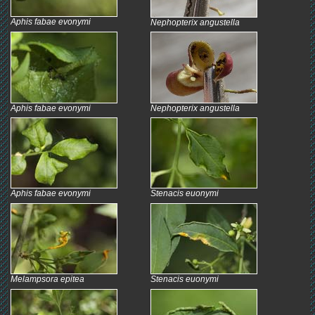
Aphis fabae evonymi
Nephopterix angustella
Aphis fabae evonymi
Nephopterix angustella
Aphis fabae evonymi
Stenacis euonymi
Melampsora epitea
Stenacis euonymi