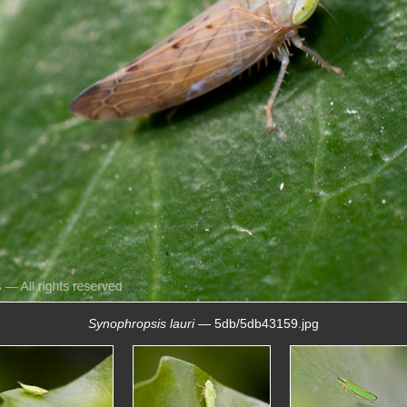
Synophropsis lauri
— 5db/5db43159.jpg