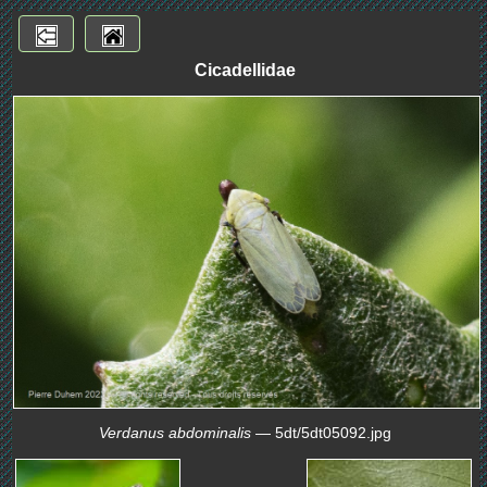
Cicadellidae
Verdanus abdominalis
— 5dt/5dt05092.jpg