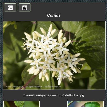
Cornus
Cornus sanguinea
— 5du/5du04957.jpg