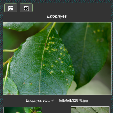
Eriophyes
Eriophyes viburni
— 5db/5db32878.jpg