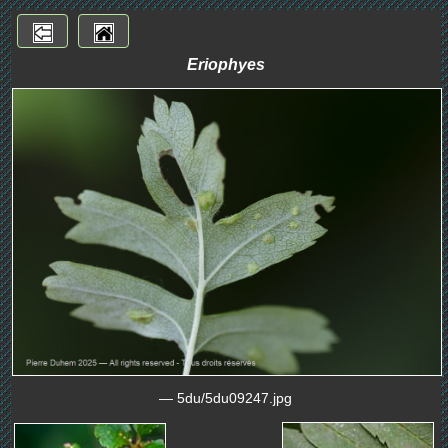
Eriophyes
— 5du/5du09247.jpg