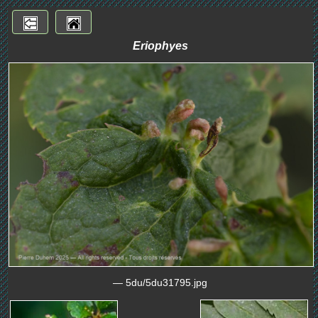
Eriophyes
— 5du/5du31795.jpg