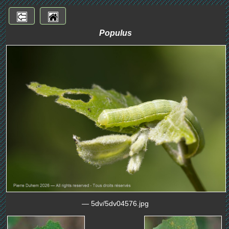
Populus
— 5dv/5dv04576.jpg