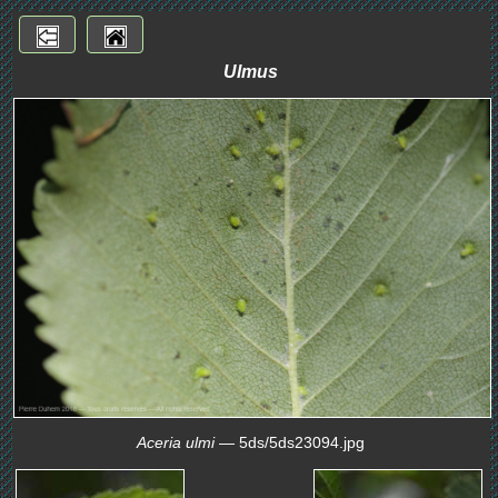
Ulmus
Aceria ulmi
— 5ds/5ds23094.jpg