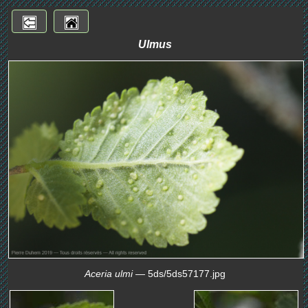
Ulmus
Aceria ulmi
— 5ds/5ds57177.jpg