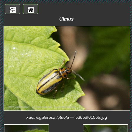
Ulmus
Xanthogaleruca luteola
— 5dt/5dt01565.jpg