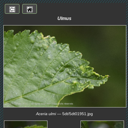
Ulmus
Aceria ulmi
— 5dt/5dt01951.jpg