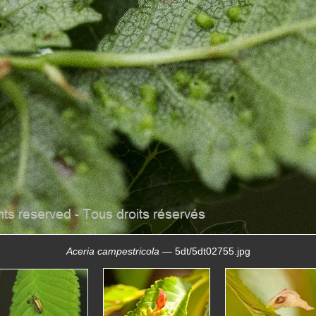
Aceria campestricola
— 5dt/5dt02755.jpg