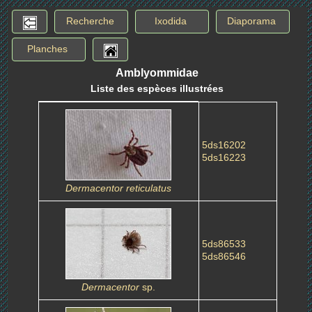
Recherche
Ixodida
Diaporama
Planches
Amblyommidae
Liste des espèces illustrées
5ds16202
5ds16223
Dermacentor reticulatus
5ds86533
5ds86546
Dermacentor
sp.