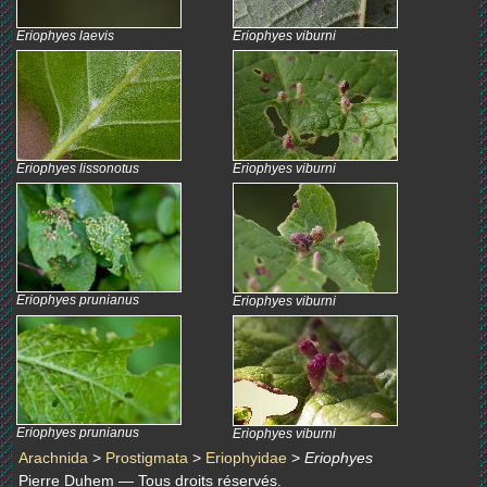
Eriophyes laevis
Eriophyes viburni
Eriophyes lissonotus
Eriophyes viburni
Eriophyes prunianus
Eriophyes viburni
Eriophyes prunianus
Eriophyes viburni
Arachnida
>
Prostigmata
>
Eriophyidae
>
Eriophyes
Pierre Duhem — Tous droits réservés.