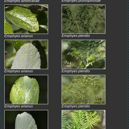
Eriophyes prunispinosae
Eriophyes alniincanae
Eriophyes pteridis
Eriophyes arianus
Eriophyes arianus
Eriophyes pteridis
Eriophyes arianus
Eriophyes pteridis