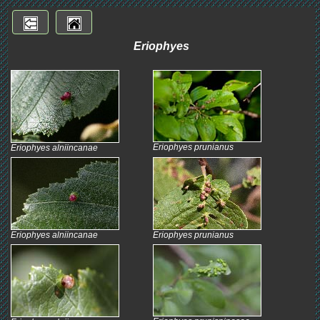
Eriophyes
Eriophyes prunianus
Eriophyes alniincanae
Eriophyes alniincanae
Eriophyes prunianus