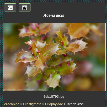
Aceria ilicis
5db18793.jpg
Arachnida
>
Prostigmata
>
Eriophyidae
>
Aceria ilicis