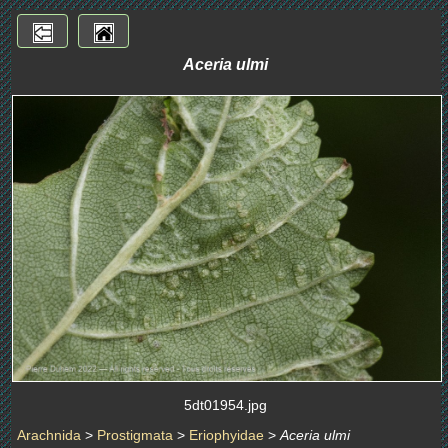
Aceria ulmi
5dt01954.jpg
Arachnida
>
Prostigmata
>
Eriophyidae
>
Aceria ulmi