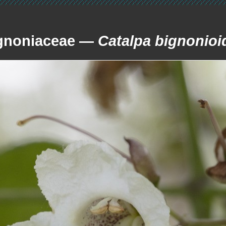
gnoniaceae —
Catalpa bignonioi