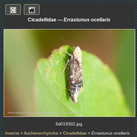
Cicadellidae —
Errastunus ocellaris
5d019302.jpg
Insecta
>
Auchenorrhyncha
>
Cicadellidae
>
Errastunus ocellaris