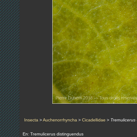
Insecta
>
Auchenorrhyncha
>
Cicadellidae
>
Tremulicerus
En: Tremulicerus distinguendus