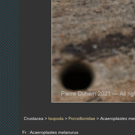
Crustacea >
Isopoda
>
Porcellionidae
>
Acaeroplastes me
Fr : Acaeroplastes melanurus