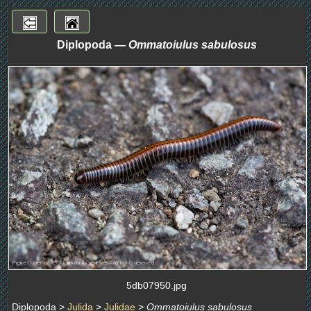
Diplopoda —
Ommatoiulus sabulosus
5db07950.jpg
Diplopoda >
Julida
>
Julidae
>
Ommatoiulus sabulosus