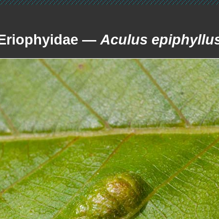
Eriophyidae —
Aculus epiphyllu