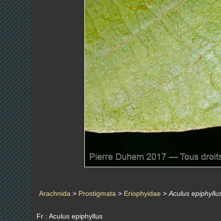
Arachnida
>
Prostigmata
>
Eriophyidae
>
Aculus epiphyllu
Fr : Aculus epiphyllus