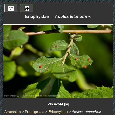
Eriophyidae —
Aculus tetanothrix
5db34844.jpg
Arachnida
>
Prostigmata
>
Eriophyidae
>
Aculus tetanothrix