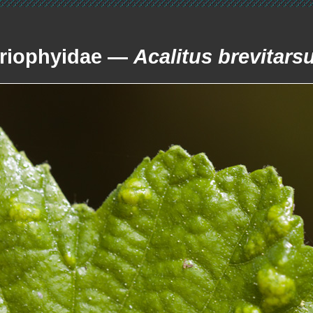
riophyidae —
Acalitus brevitars