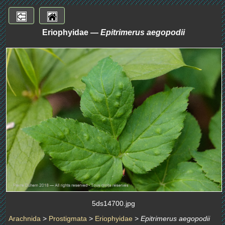
Eriophyidae —
Epitrimerus aegopodii
5ds14700.jpg
Arachnida
>
Prostigmata
>
Eriophyidae
>
Epitrimerus aegopodii