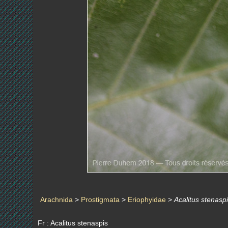
Arachnida
>
Prostigmata
>
Eriophyidae
>
Acalitus stenasp
Fr : Acalitus stenaspis