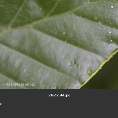
5ds25144.jpg
is