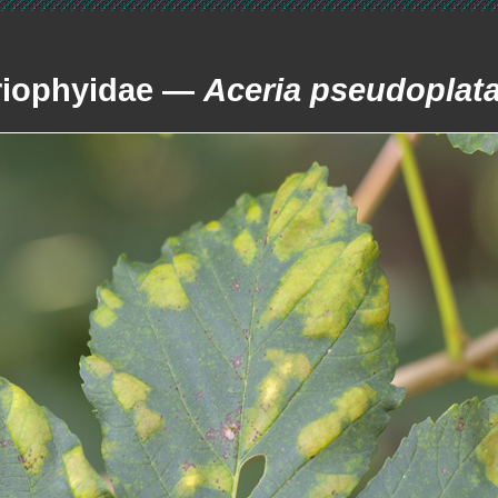
riophyidae —
Aceria pseudoplata