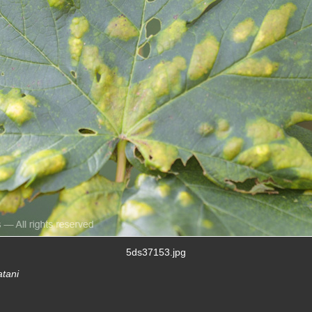
5ds37153.jpg
atani