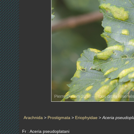
Arachnida
>
Prostigmata
>
Eriophyidae
>
Aceria pseudopl
Fr : Aceria pseudoplatani