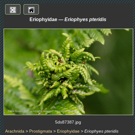
Eriophyidae —
Eriophyes pteridis
5ds87387.jpg
Arachnida
>
Prostigmata
>
Eriophyidae
>
Eriophyes pteridis