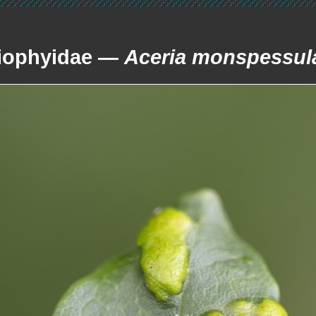
iophyidae —
Aceria monspessul