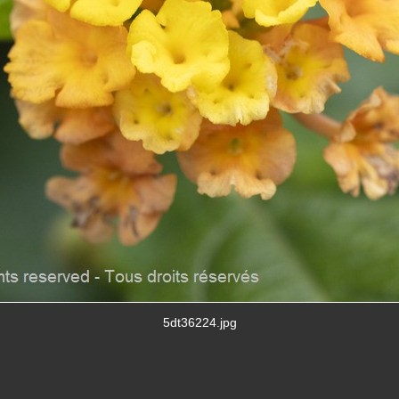
5dt36224.jpg