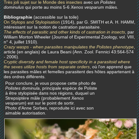
Très joli sujet sur le Monde des insectes
avec un
Polistes
dominulus
qui porte au moins 5-6
Xenos vesparum
mâles.
Bibliographie
(accessible sur la toile)
On Stylops and Stylopisation
(1914), par G. SMITH et A. H. HAMM,
intéressant sur la notion de castration parasitaire.
The effects of parasitic and other kinds of castration in insects
, par
William Morton Wheeler (Journal of Experimental Zoology, vol. VIII,
n° 4, juillet 1910).
Crazy wasps - when parasites manipulates the Polistes phenotype
,
article (en anglais) de Laura Beani (Ann. Zool. Fennici 43:564-574
- 2006).
Cryptic diversity and female host specificity in a parasitoid where
the sexes utilize hosts from separate orders
, où l'on apprend que
les parasites mâles et femelles parasitent des hôtes appartenant à
des ordres différents.
Pour conclure, je vous propose cette photo de
Polistes dominula
, principale espèce de Poliste
à être stylopisée dans nos régions, duquel un
Strepsiptère mâle (probablement
Xenos
vesparum
) est sur le point de sortir.
Photo d'Anne Sorbes, reproduite ici avec son
aimable autorisation.