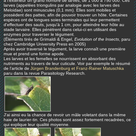
à l'extérieur un grand nombre de larves, de 1 000 à 750 000. Ces
larves (appelées triongulins par analogie avec les larves des
Meloidae) sont minuscules (0,1 mm). Elles sont mobiles et
possèdent des pattes, afin de pouvoir trouver un hôte. Certaines
espèces ont de longues soies terminales qui leur permettent
d'effectuer des sauts, jusqu'à 1 cm, pour atteindre leur hôte au
stade larvaire. Elles pénètrent dans celui-ci en utilisant des
enzymes pour traverser le tégument.
(Éléments tirés de Grimaldi & Engel,
Evolution of the Insects
, paru
chez Cambridge University Press en 2005)
Après avoir traversé le tégument, la larve connaît une première
mue et prend une forme apode.
Les larves et les femelles se nourrissent en absorbant des
nutriments au travers de leur cuticule. Voir par exemple le résumé
de l'article de
Jürgen Brandenburg et Franz-Rainer Matuschka
paru dans la revue Parasitology Research.
J'ai ainsi eu la chance de revoir un mâle voletant dans la même
haie de laurier-tin. Ces photos sont assez fortement recadrées, ce
qui explique leur qualité moyenne.