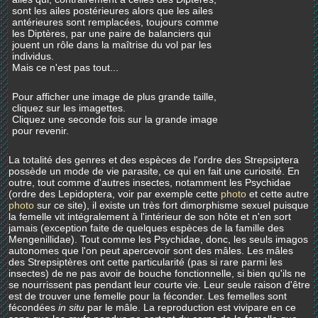
sont les ailes postérieures alors que les ailes
antérieures sont remplacées, toujours comme
les Diptères, par une paire de balanciers qui
jouent un rôle dans la maîtrise du vol par les
individus.
Mais ce n'est pas tout...
Pour afficher une image de plus grande taille,
cliquez sur les imagettes.
Cliquez une seconde fois sur la grande image
pour revenir.
La totalité des genres et des espèces de l'ordre des Strepsiptera
possède un mode de vie parasite, ce qui en fait une curiosité. En
outre, tout comme d'autres insectes, notamment les Psychidae
(ordre des Lepidoptera, voir par exemple cette
photo
et cette autre
photo
sur ce site), il existe un très fort dimorphisme sexuel puisque
la femelle vit intégralement à l'intérieur de son hôte et n'en sort
jamais (exception faite de quelques espèces de la famille des
Mengenillidae). Tout comme les Psychidae, donc, les seuls imagos
autonomes que l'on peut apercevoir sont des mâles. Les mâles
des Strepsiptères ont cette particularité (pas si rare parmi les
insectes) de ne pas avoir de bouche fonctionnelle, si bien qu'ils ne
se nourrissent pas pendant leur courte vie. Leur seule raison d'être
est de trouver une femelle pour la féconder. Les femelles sont
fécondées
in situ
par le mâle. La reproduction est vivipare en ce