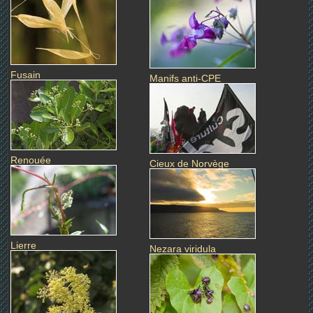
Fusain
Manifs anti-CPE
Renouée
Cieux de Norvège
Lierre
Nezara viridula