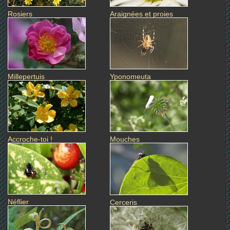
Rosiers
Araignées et proies
Millepertuis
Yponomeuta
Accroche-toi !
Mouches
Néflier
Cerceris