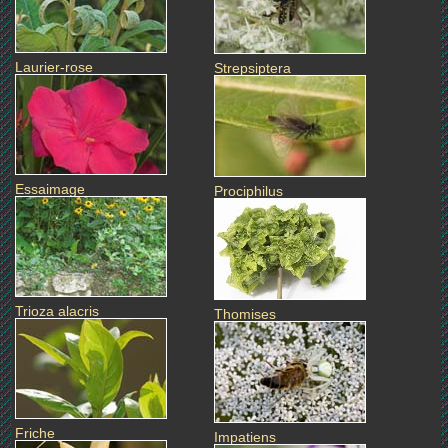
Laurier-rose
Strepsiptera
Essaimage
Prociphilus
Trioza alacris
Thomises
Friche
Impatiens